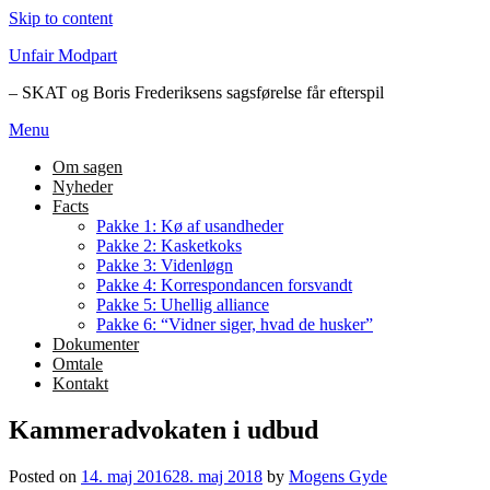
Skip to content
Unfair Modpart
– SKAT og Boris Frederiksens sagsførelse får efterspil
Menu
Om sagen
Nyheder
Facts
Pakke 1: Kø af usandheder
Pakke 2: Kasketkoks
Pakke 3: Videnløgn
Pakke 4: Korrespondancen forsvandt
Pakke 5: Uhellig alliance
Pakke 6: “Vidner siger, hvad de husker”
Dokumenter
Omtale
Kontakt
Kammeradvokaten i udbud
Posted on
14. maj 2016
28. maj 2018
by
Mogens Gyde