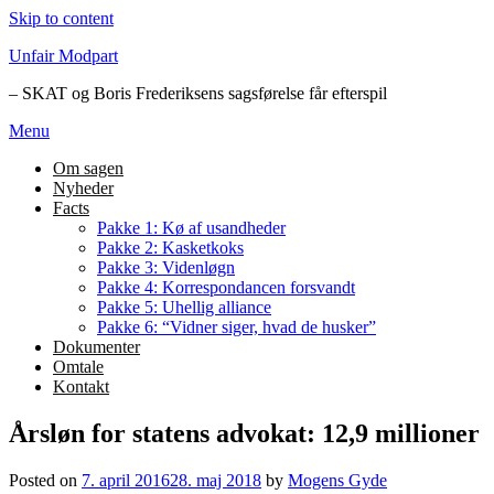
Skip to content
Unfair Modpart
– SKAT og Boris Frederiksens sagsførelse får efterspil
Menu
Om sagen
Nyheder
Facts
Pakke 1: Kø af usandheder
Pakke 2: Kasketkoks
Pakke 3: Videnløgn
Pakke 4: Korrespondancen forsvandt
Pakke 5: Uhellig alliance
Pakke 6: “Vidner siger, hvad de husker”
Dokumenter
Omtale
Kontakt
Årsløn for statens advokat: 12,9 millioner
Posted on
7. april 2016
28. maj 2018
by
Mogens Gyde