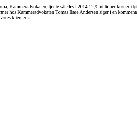
a, Kammeradvokaten, tjente således i 2014 12,9 millioner kroner i løn fo
partner hos Kammeradvokaten Tomas Ilsøe Andersen siger i en kommentar:
 vores klienter.«